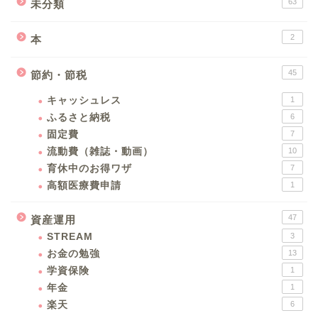
63
未分類
2
本
45
節約・節税
キャッシュレス
1
ふるさと納税
6
固定費
7
流動費（雑誌・動画）
10
育休中のお得ワザ
7
高額医療費申請
1
47
資産運用
STREAM
3
お金の勉強
13
学資保険
1
年金
1
楽天
6