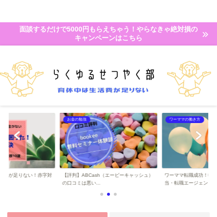
面談するだけで5000円もらえちゃう！やらなきゃ絶対損の
キャンペーンはこちら
お金の勉強
ワーママの働き方
活費が足りない！赤字対
【評判】ABCash（エービーキャッシュ）
ワーママ転職成功！転
..
の口コミは悪い...
当・転職エージェント..