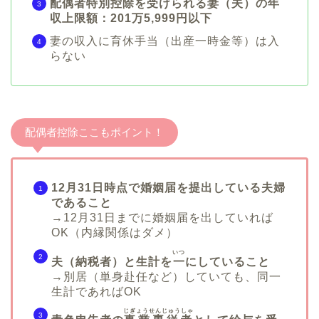
配偶者特別控除を受けられる妻（夫）の年
収上限額：201万5,999円以下
妻の収入に育休手当（出産一時金等）は入
らない
配偶者控除ここもポイント！
12月31日時点で婚姻届を提出している夫婦
であること
→12月31日までに婚姻届を出していれば
OK（内縁関係はダメ）
いつ
夫（納税者）と生計を
一
にしていること
→別居（単身赴任など）していても、同一
生計であればOK
じぎょうせんじゅうしゃ