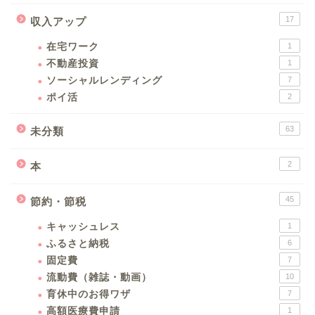
17
収入アップ
在宅ワーク
1
不動産投資
1
ソーシャルレンディング
7
ポイ活
2
63
未分類
2
本
45
節約・節税
キャッシュレス
1
ふるさと納税
6
固定費
7
流動費（雑誌・動画）
10
育休中のお得ワザ
7
高額医療費申請
1