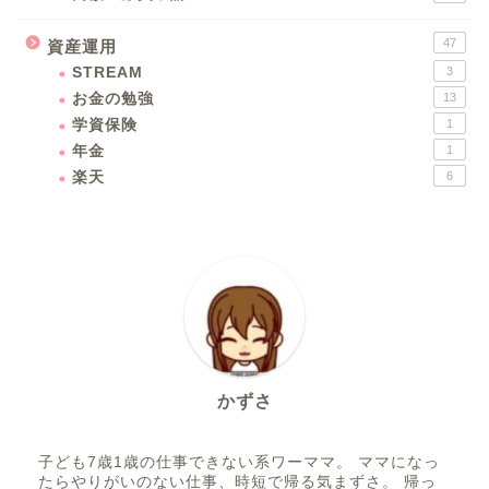
47
資産運用
STREAM
3
お金の勉強
13
学資保険
1
年金
1
楽天
6
かずさ
子ども7歳1歳の仕事できない系ワーママ。 ママになっ
たらやりがいのない仕事、時短で帰る気まずさ。 帰っ