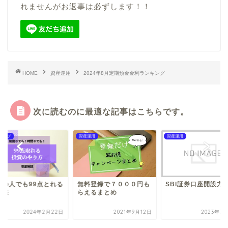
れませんがお返事は必ずします！！
HOME
資産運用
2024年8月定期預金金利ランキング
次に読むのに最適な記事はこちらです。
アップ
資産運用
資産運用
通の人でも99点とれる
無料登録で７０００円も
SBI証券口座開設方
資法
らえるまとめ
2024年2月22日
2021年9月12日
2023年3