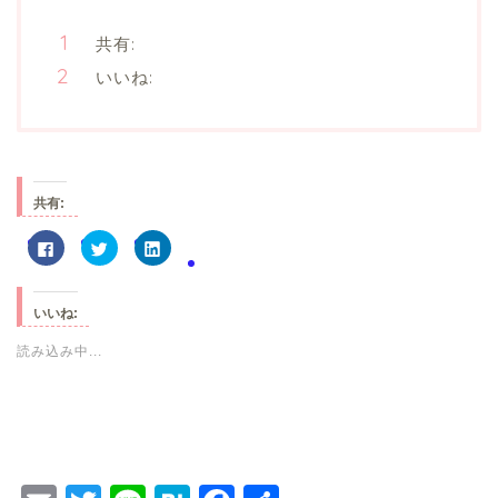
共有:
いいね:
共有:
F
ク
ク
a
リ
リ
c
ッ
ッ
e
ク
ク
b
し
し
o
て
て
いいね:
o
T
L
k
w
i
で
i
n
読み込み中...
共
t
k
有
t
e
す
e
d
る
r
I
に
で
n
は
共
で
ク
有
共
リ
(
有
ッ
新
(
ク
し
新
し
い
し