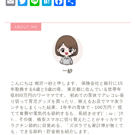
E
T
Li
H
F
共
て
ウ
い
く
ィ
ウ
m
wi
n
at
a
有
だ
ン
ィ
さ
ド
ン
ai
tt
e
e
c
い
ウ
ド
(
で
ウ
新
開
で
ABOUT ME
l
er
n
e
し
き
開
い
ま
き
ウ
す
ま
a
b
ィ
)
す
ン
)
o
ド
ウ
で
o
開
き
ま
k
す
一紗
)
こんにちは 相沢一紗と申します。 保険会社と銀行に15
年勤務する6歳と0歳の母。 東京都に住んでいる世帯年
収800万円のワーママです。 初めての育休でアレコレ張
り切って育児グッズを買ったり、映えるお店でママ友ラ
ンチをしまくった結果、1年半の育休で－100万円！ 慌
てて食費や電気代を節約するも、長続きせず(´；ω；`)ｳ
ｯ… その後、格安スマホに切り替えたことがキッカケで
ラクチン節約に目覚める。「ズボラでも家計簿が無くて
も」できる節約・貯金術を紹介します。