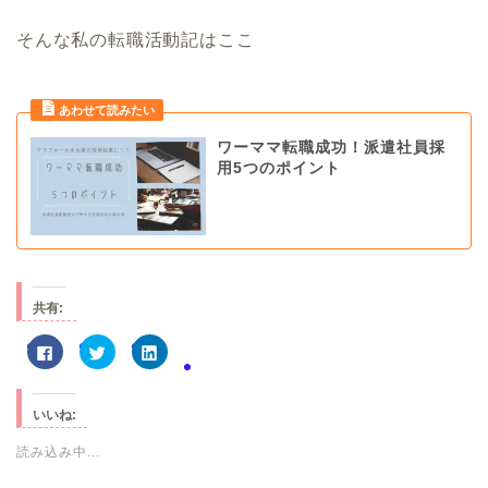
そんな私の転職活動記はここ
ワーママ転職成功！派遣社員採
用5つのポイント
共有:
F
ク
ク
a
リ
リ
c
ッ
ッ
e
ク
ク
b
し
し
o
て
て
いいね:
o
T
L
k
w
i
で
i
n
読み込み中...
共
t
k
有
t
e