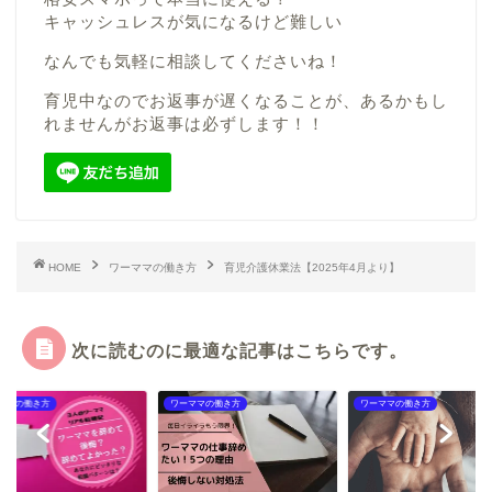
キャッシュレスが気になるけど難しい
なんでも気軽に相談してくださいね！
育児中なのでお返事が遅くなることが、あるかもし
れませんがお返事は必ずします！！
HOME
ワーママの働き方
育児介護休業法【2025年4月より】
次に読むのに最適な記事はこちらです。
ママの働き方
ワーママの働き方
ワーママの働き方