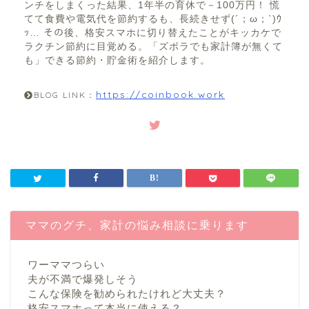
ンチをしまくった結果、1年半の育休で－100万円！ 慌
てて食費や電気代を節約するも、長続きせず(´；ω；`)ｳ
ｯ… その後、格安スマホに切り替えたことがキッカケで
ラクチン節約に目覚める。「ズボラでも家計簿が無くて
も」できる節約・貯金術を紹介します。
https://coinbook.work
BLOG LINK：
ママのグチ、家計の悩み相談に乗ります
ワーママつらい
夫が不満で爆発しそう
こんな保険を勧められたけれど大丈夫？
格安スマホって本当に使える？