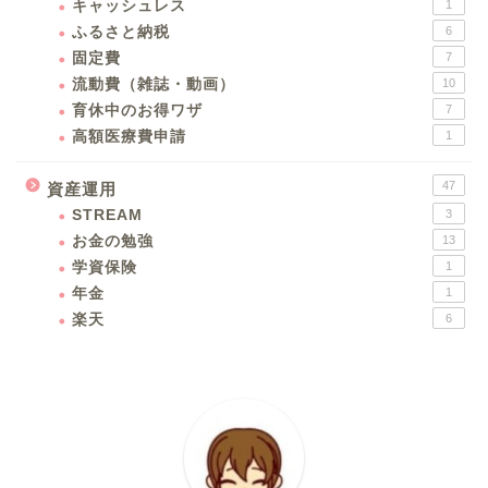
キャッシュレス
1
ふるさと納税
6
固定費
7
流動費（雑誌・動画）
10
育休中のお得ワザ
7
高額医療費申請
1
47
資産運用
STREAM
3
お金の勉強
13
学資保険
1
年金
1
楽天
6