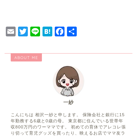
す
e
d
る
r
I
に
で
n
は
共
で
ク
有
共
リ
(
有
ッ
新
(
ク
し
新
E
T
Li
H
F
共
し
い
し
て
ウ
い
く
ィ
ウ
m
wi
n
at
a
有
だ
ン
ィ
さ
ド
ン
ai
tt
e
e
c
い
ウ
ド
(
で
ウ
新
開
で
ABOUT ME
l
er
n
e
し
き
開
い
ま
き
ウ
す
ま
a
b
ィ
)
す
ン
)
o
ド
ウ
で
o
開
き
ま
k
す
一紗
)
こんにちは 相沢一紗と申します。 保険会社と銀行に15
年勤務する6歳と0歳の母。 東京都に住んでいる世帯年
収800万円のワーママです。 初めての育休でアレコレ張
り切って育児グッズを買ったり、映えるお店でママ友ラ