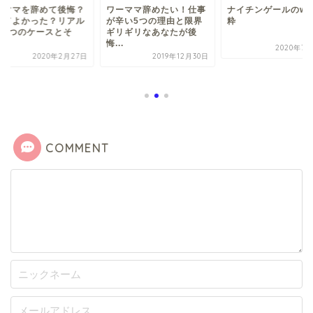
ーママを辞めて後悔？
ワーママ辞めたい！仕事
ナイチンゲールのwik
めてよかった？リアル
が辛い5つの理由と限界
粋
職3つのケースとそ
ギリギリなあなたが後
.
悔...
2020年7月
2020年2月27日
2019年12月30日
COMMENT