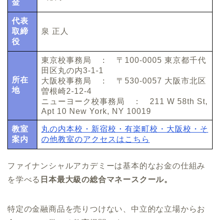
金
代表
取締
泉 正人
役
東京校事務局 ： 〒100-0005 東京都千代
田区丸の内3-1-1
所在
大阪校事務局 ： 〒530-0057 大阪市北区
地
曽根崎2-12-4
ニューヨーク校事務局 ： 211 W 58th St,
Apt 10 New York, NY 10019
教室
丸の内本校・新宿校・有楽町校・大阪校・そ
案内
の他教室のアクセスはこちら
ファイナンシャルアカデミーは基本的なお金の仕組み
を学べる
日本最大級の総合マネースクール。
特定の金融商品を売りつけない、中立的な立場からお