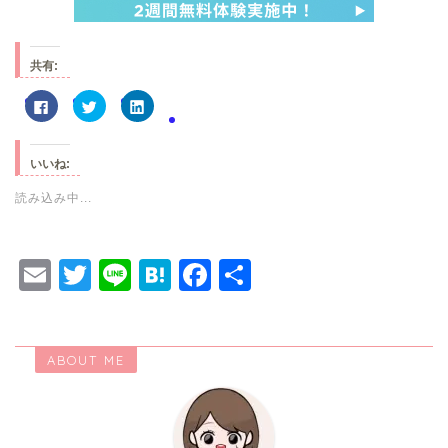
共有:
F
ク
ク
a
リ
リ
c
ッ
ッ
e
ク
ク
b
し
し
o
て
て
いいね:
o
T
L
k
w
i
で
i
n
読み込み中...
共
t
k
有
t
e
す
e
d
る
r
I
に
で
n
E
T
Li
H
F
共
は
共
で
ク
有
共
リ
(
有
m
wi
n
at
a
有
ッ
新
(
ク
し
新
ai
tt
e
e
c
し
い
し
て
ウ
い
く
ィ
ウ
ABOUT ME
l
er
n
e
だ
ン
ィ
さ
ド
ン
い
ウ
ド
a
b
(
で
ウ
新
開
で
o
し
き
開
い
ま
き