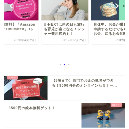
Amazon
U-NEXTは雨の日も旅行
育休中、お金が厳しい！
mited」3ヶ
も育児が楽になる！レジ
申請するだけでもらえる
M
ャー費用節約も！
お金、戻るお金5選
月
020年4月25日
2019年12月25日
2019年9月7日
【5/6まで】自宅でお金の勉強ができ
る！9000円分のオンラインセミナー...
3500円の絵本無料ゲット！