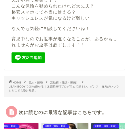
こんな保険を勧められたけれど大丈夫？
格安スマホって本当に使える？
キャッシュレスが気になるけど難しい
なんでも気軽に相談してくださいね！
育児中なのでお返事が遅くなることが、あるかもし
れませんがお返事は必ずします！！
HOME
節約・節税
流動費（雑誌・動画）
LEAN BODYで３Kg痩せる！２週間無料プログラムで筋トレ、ダンス、ヨガがいつで
もどこでも受け放題。
次に読むのに最適な記事はこちらです。
）
流動費（雑誌・動画）
流動費（雑誌・動画）