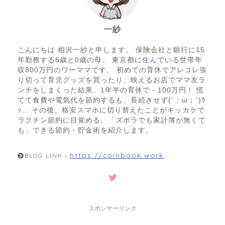
ウ
す
ま
o
ィ
)
す
ン
)
ド
k
ウ
一紗
で
開
き
ま
こんにちは 相沢一紗と申します。 保険会社と銀行に15
す
年勤務する6歳と0歳の母。 東京都に住んでいる世帯年
)
収800万円のワーママです。 初めての育休でアレコレ張
り切って育児グッズを買ったり、映えるお店でママ友ラ
ンチをしまくった結果、1年半の育休で－100万円！ 慌
てて食費や電気代を節約するも、長続きせず(´；ω；`)ｳ
ｯ… その後、格安スマホに切り替えたことがキッカケで
ラクチン節約に目覚める。「ズボラでも家計簿が無くて
も」できる節約・貯金術を紹介します。
https://coinbook.work
BLOG LINK：
スポンサーリンク