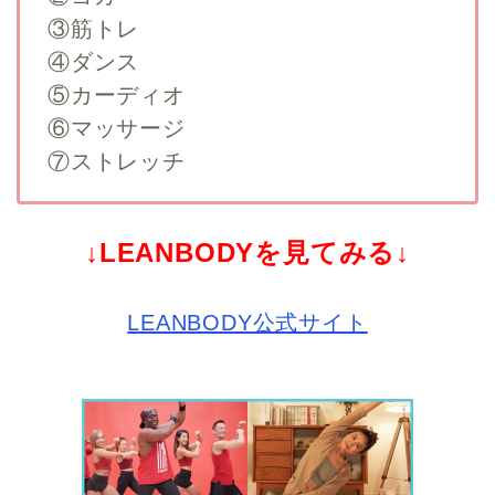
③筋トレ
④ダンス
⑤カーディオ
⑥マッサージ
⑦ストレッチ
↓LEANBODYを見てみる↓
LEANBODY公式サイト