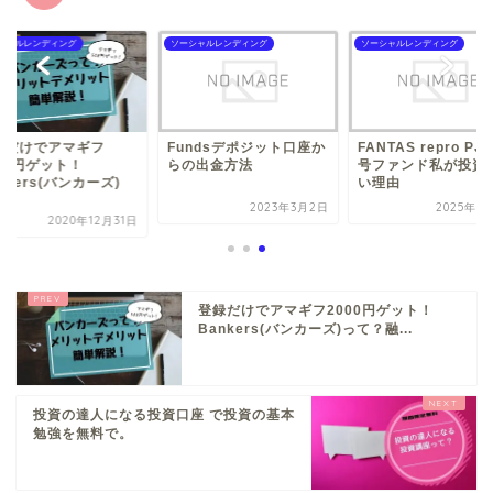
シャルレンディング
ソーシャルレンディング
ソーシャルレンディング
録だけでアマギフ
Fundsデポジット口座か
FANTAS repro PJ
00円ゲット！
らの出金方法
号ファンド私が投資
nkers(バンカーズ)
い理由
.
2023年3月2日
2025年5
2020年12月31日
登録だけでアマギフ2000円ゲット！
Bankers(バンカーズ)って？融...
投資の達人になる投資口座 で投資の基本
勉強を無料で。