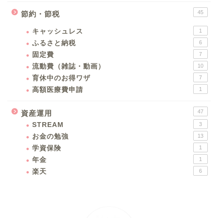
45
節約・節税
キャッシュレス
1
ふるさと納税
6
固定費
7
流動費（雑誌・動画）
10
育休中のお得ワザ
7
高額医療費申請
1
47
資産運用
STREAM
3
お金の勉強
13
学資保険
1
年金
1
楽天
6