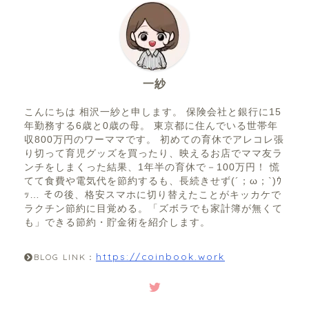
ウ
す
ま
a
b
ィ
)
す
ン
)
o
ド
ウ
で
o
開
き
ま
k
す
一紗
)
こんにちは 相沢一紗と申します。 保険会社と銀行に15
年勤務する6歳と0歳の母。 東京都に住んでいる世帯年
収800万円のワーママです。 初めての育休でアレコレ張
り切って育児グッズを買ったり、映えるお店でママ友ラ
ンチをしまくった結果、1年半の育休で－100万円！ 慌
てて食費や電気代を節約するも、長続きせず(´；ω；`)ｳ
ｯ… その後、格安スマホに切り替えたことがキッカケで
ラクチン節約に目覚める。「ズボラでも家計簿が無くて
も」できる節約・貯金術を紹介します。
https://coinbook.work
BLOG LINK：