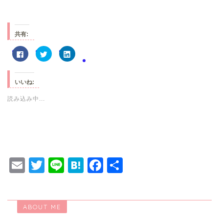
共有:
F
ク
ク
a
リ
リ
c
ッ
ッ
e
ク
ク
b
し
し
o
て
て
いいね:
o
T
L
k
w
i
で
i
n
読み込み中...
共
t
k
有
t
e
す
e
d
る
r
I
に
で
n
は
共
で
ク
有
共
リ
(
有
ッ
新
(
ク
し
新
E
T
Li
H
F
共
し
い
し
て
ウ
い
く
ィ
ウ
m
wi
n
at
a
有
だ
ン
ィ
さ
ド
ン
ai
tt
e
e
c
い
ウ
ド
(
で
ウ
新
開
で
ABOUT ME
l
er
n
e
し
き
開
い
ま
き