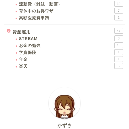
流動費（雑誌・動画）
10
育休中のお得ワザ
7
高額医療費申請
1
47
資産運用
STREAM
3
お金の勉強
13
学資保険
1
年金
1
楽天
6
かずさ